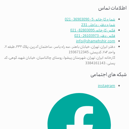
اطلاعات تماس
شماره کارخانه : 5 - 36903090 - 021
شماره دفتر : داخلی 231
فکس کارخانه: 82803095 - 021
فکس دفتر: 26103973 - 021
info@shamehshir.com
دفتر: ایران، تهران، خیابان باهنر ، سه راه ياسر ، ساختمان آدرین، پلاك ٢٣٢، طبقه ٧،
واحد ۷۰۲، کدپستی: 1936712345
کارخانه: ایران، تهران، شهرستان پیشوا، روستای چالتاسیان، خیابان شهید کوهی، کد
پستی : 3384161143
شبکه های اجتماعی
instagram