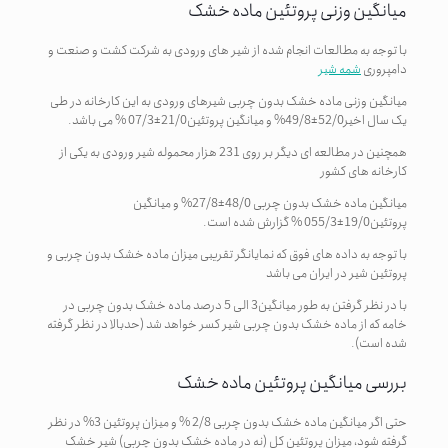
میانگین وزنی پروتئین ماده خشک
با توجه به مطالعات انجام شده از شیر های ورودی به شرکت کشت و صنعت و
دامپروری
شمه شیر
میانگین وزنی ماده خشک بدون چربی شیرهای ورودی به این کارخانه در طی
یک سال اخیر52/0±49/8% و میانگین پروتئین21/0±07/3 % می ­باشد.
همچنین در مطالعه ای دیگر بر روی 231 هزار محموله شیر ورودی به یکی از
کارخانه های کشور
میانگین ماده خشک بدون چربی 48/0±27/8% و میانگین
پروتئین19/0±055/3 % گزارش شده است.
با توجه به داده های فوق که نمایانگر تقریبی میزان ماده خشک بدون چربی و
پروتئین شیر در ایران می ­باشد
با در نظر گرفتن به طور میانگین3 الی 5 درصد ماده خشک بدون چربی در
خامه که از ماده خشک بدون چربی شیر کسر خواهد شد (حدبالا در نظر گرفته
شده است).
بررسی میانگین پروتئین ماده خشک
حتی اگر میانگین ماده خشک بدون چربی 2/8 % و میزان پروتئین 3% در نظر
گرفته شود، میزان پروتئین کل (نه در ماده خشک بدون چربی) شیر خشک