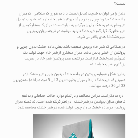
نیست؟
دلیل را می توان به ضریب تبدیل نسبت داد به طوری که هنگامی که میزان
ماده خشک بدون چربی و در پی آن پروتئین شیر خام بالا باشد ضریب تبدیل
شیرخام به شیرخشک پایین می­آید و به عبارت ساده تر از یک مقدار کمتری از
شیر خام یک کیلوگرم شیرخشک تولید می­شود در نتیجه میزان پروتیین
شیرخشک تا حدی بالاتر می شود.
در هنگامی که شیر خام ورودی ضعیف باشد یعنی ماده خشک بدون چربی و
پروتئین آن خیلی پایین باشد. میزان بیشتری از شیر خام جهت تولید یک
کیلوگرم شیرخشک نیاز است در نتیجه عملا پروتیین شیر خام در ضریب
بزرگتری ضرب خواهد شد.
به این شکل همواره پروتئین در ماده خشک بدون چربی شیر خشک (در
صورتی که شیرخشک از نظر میزان رطوبت بین 3 الی 5 درصد باشد) عددی بین
33 الی36 درصد می­باشد .
لازم به ذکر است در این مطالعه و در تمام موارد حالات حداقلی و به نفع
کاهش میزان پروتیین در شیرخشک در نظر گرفته شده است. که کمینه میزان
پروتیین در ماده خشک بدون چربی تولید شده در شیر خشک محاسبه شود.