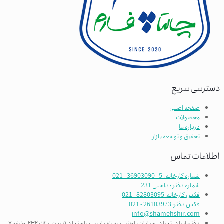
دسترسی سریع
صفحه اصلی
محصولات
درباره ما
تحقیق و توسعه بازار
اطلاعات تماس
شماره کارخانه : 5 - 36903090 - 021
شماره دفتر : داخلی 231
فکس کارخانه: 82803095 - 021
فکس دفتر: 26103973 - 021
info@shamehshir.com
دفتر: ایران، تهران، خیابان باهنر ، سه راه ياسر ، ساختمان آدرین، پلاك ٢٣٢، طبقه ٧،