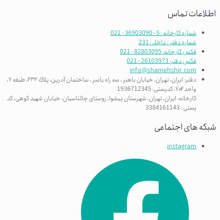
اطلاعات تماس
شماره کارخانه : 5 - 36903090 - 021
شماره دفتر : داخلی 231
فکس کارخانه: 82803095 - 021
فکس دفتر: 26103973 - 021
info@shamehshir.com
دفتر: ایران، تهران، خیابان باهنر ، سه راه ياسر ، ساختمان آدرین، پلاك ٢٣٢، طبقه ٧،
واحد ۷۰۲، کدپستی: 1936712345
کارخانه: ایران، تهران، شهرستان پیشوا، روستای چالتاسیان، خیابان شهید کوهی، کد
پستی : 3384161143
شبکه های اجتماعی
instagram