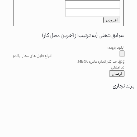
افزودن
سوابق شغلی (به ترتیب از آخرین محل کار)
آپلود رزومه:
انواع فایل های مجاز : pdf,
jpg, حداکثر اندازه فایل: 96 MB.
کد امنیتی
برند تجاری