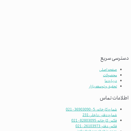
دسترسی سریع
صفحه اصلی
محصولات
درباره ما
تحقیق و توسعه بازار
اطلاعات تماس
شماره کارخانه : 5 - 36903090 - 021
شماره دفتر : داخلی 231
فکس کارخانه: 82803095 - 021
فکس دفتر: 26103973 - 021