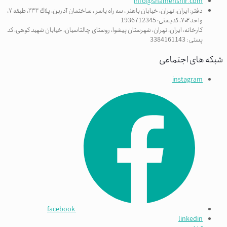
info@shamehshir.com
دفتر: ایران، تهران، خیابان باهنر ، سه راه ياسر ، ساختمان آدرین، پلاك ٢٣٢، طبقه ٧،
واحد ۷۰۲، کدپستی: 1936712345
کارخانه: ایران، تهران، شهرستان پیشوا، روستای چالتاسیان، خیابان شهید کوهی، کد
پستی : 3384161143
شبکه های اجتماعی
instagram
facebook
linkedin