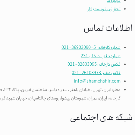
درباره ما
تحقیق و توسعه بازار
اطلاعات تماس
شماره کارخانه : 5 - 36903090 - 021
شماره دفتر : داخلی 231
فکس کارخانه: 82803095 - 021
فکس دفتر: 26103973 - 021
info@shamehshir.com
دفتر: ایران، تهران، خیابان باهنر ، سه راه ياسر ، ساختمان آدرین، پلاك ٢٣٢، طبقه ٧، واحد ۷۰۲، کدپستی: 1936712345
کارخانه: ایران، تهران، شهرستان پیشوا، روستای چالتاسیان، خیابان شهید کوهی، کد پس
شبکه های اجتماعی